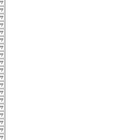
サ
サ
サ
サ
サ
サ
サ
サ
サ
サ
サ
サ
サ
サ
サ
サ
サ
サ
サ