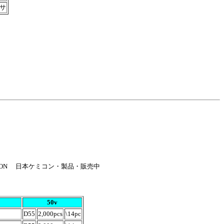
サ
-CON 日本ケミコン・製品・販売中
50v
D55
2,000pcs
\14pc