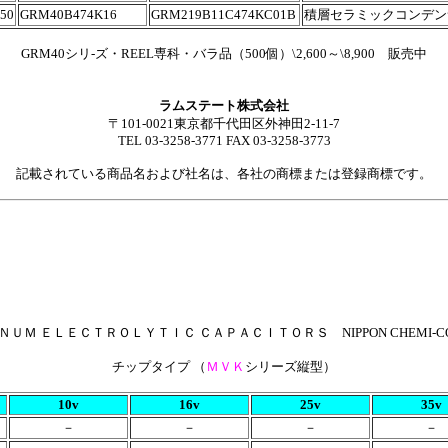
50
GRM40B474K16
GRM219B11C474KC01B
積層セラミックコンデン
GRM40シリ-ズ・REEL専科・バラ品（500個）\2,600～\8,900 販売中
ラムステート株式会社
〒101-0021東京都千代田区外神田2-11-7
TEL 03-3258-3771 FAX 03-3258-3773
記載されている商品名および社名は、各社の商標または登録商標です。
ＵＭ ＥＬＥＣＴＲＯＬＹＴＩＣ ＣＡＰＡＣＩＴＯＲＳ NIPPON CHEMI
チップタイプ （
ＭＶＫ
シリーズ縦型）
10v
16v
25v
35v
－
－
－
－