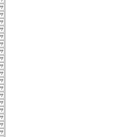
サ
サ
サ
サ
サ
サ
サ
サ
サ
サ
サ
サ
サ
サ
サ
サ
サ
サ