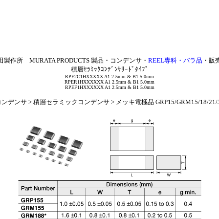
田製作所 MURATA PRODUCTS 製品・コンデンサ・
REEL専科・バラ品
・販
積層ｾﾗﾐｯｸｺﾝﾃﾞﾝｻﾘｰﾄﾞﾀｲﾌﾟ
RPE2C1HXXXXX A1 2.5mm & B1 5.0mm
RPER1HXXXXXX A1 2.5mm & B1 5.0mm
RPEF1HXXXXXX A1 2.5mm & B1 5.0mm
ンデンサ > 積層セラミックコンデンサ > メッキ電極品 GRP15/GRM15/18/21/