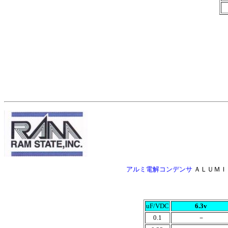
アルミ電解コンデンサ
ＡＬＵＭＩＮ
uF/VDC
6.3v
0.1
－